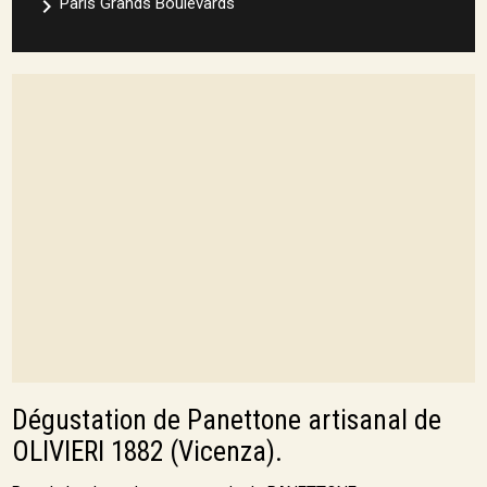
navigate_next
Paris Grands Boulevards
Dégustation de Panettone artisanal de
OLIVIERI 1882 (Vicenza).