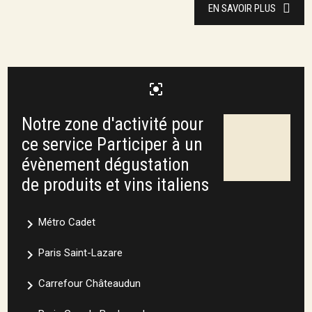
EN SAVOIR PLUS
center_focus_strong
Notre zone d'activité pour
ce service Participer à un
évènement dégustation
de produits et vins italiens
navigate_next
Métro Cadet
navigate_next
Paris Saint-Lazare
navigate_next
Carrefour Châteaudun