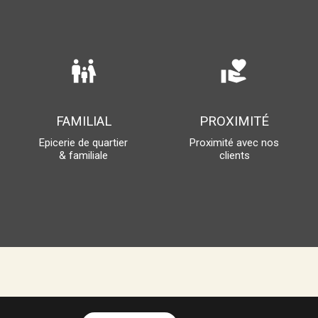
family_restroom
volunteer_activism
FAMILIAL
PROXIMITÉ
Epicerie de quartier
Proximité avec nos
& familiale
clients