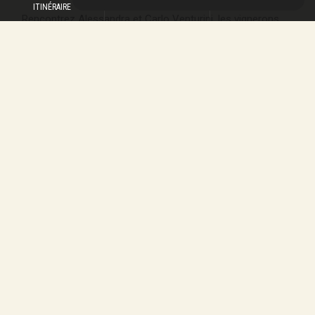
ITINÉRAIRE
CONTACTEZ-NOUS
01 70 93 91 88
Rencontrez Alessandra et Carlo Venturini, les vignerons
passionnés derrière le Domaine Monte Dall’Ora, et
découvrez leurs vins rouges d’exception importés du
Veneto.
EN SAVOIR PLUS
NOS VALEURS