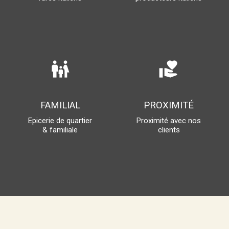
family_restroom
volunteer_activism
FAMILIAL
PROXIMITÉ
Epicerie de quartier
Proximité avec nos
& familiale
clients