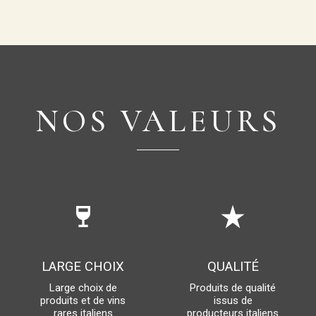
NOS VALEURS
wine_bar
star_rate
LARGE CHOIX
QUALITÉ
Large choix de
Produits de qualité
produits et de vins
issus de
rares italiens
producteurs italiens