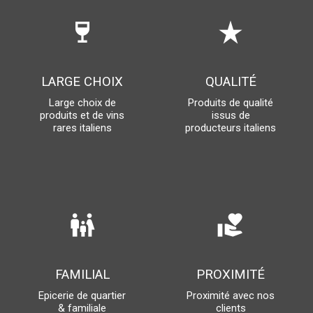
wine_bar
star_rate
LARGE CHOIX
QUALITÉ
Large choix de
Produits de qualité
produits et de vins
issus de
rares italiens
producteurs italiens
family_restroom
volunteer_activism
FAMILIAL
PROXIMITÉ
Epicerie de quartier
Proximité avec nos
& familiale
clients