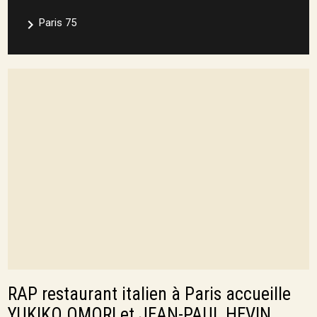
navigate_next
Paris 75
RAP restaurant italien à Paris accueille
YUKIKO OMORI et JEAN-PAUL HEVIN