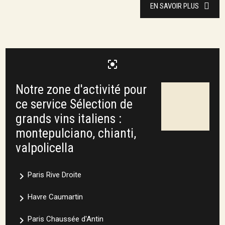
EN SAVOIR PLUS
center_focus_strong
Notre zone d'activité pour
ce service Sélection de
grands vins italiens :
montepulciano, chianti,
valpolicella
navigate_next
Paris Rive Droite
navigate_next
Havre Caumartin
navigate_next
Paris Chaussée d'Antin