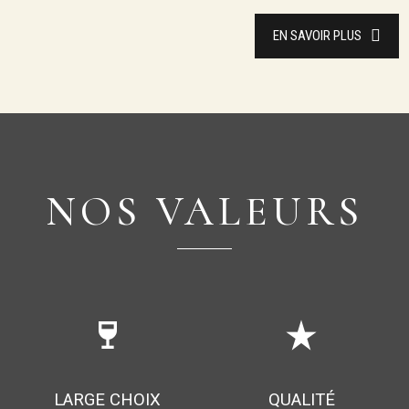
EN SAVOIR PLUS
NOS VALEURS
wine_bar
star_rate
LARGE CHOIX
QUALITÉ