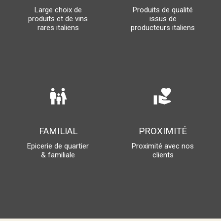
Large choix de
Produits de qualité
produits et de vins
issus de
rares italiens
producteurs italiens
family_restroom
volunteer_activism
FAMILIAL
PROXIMITÉ
Epicerie de quartier
Proximité avec nos
& familiale
clients