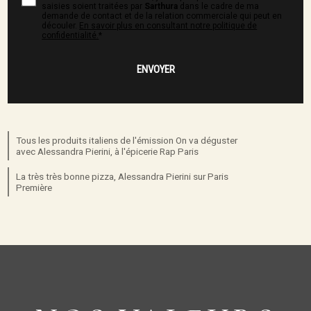
saisies soient traitées par
Sarthura
dans le cadre de ma
demande de contact et de la relation commerciale qui peut en
découler.
En savoir plus en consultant notre politique de
confidentialité.
*
Tous les produits italiens de l'émission On va déguster
avec Alessandra Pierini, à l'épicerie Rap Paris
La très très bonne pizza, Alessandra Pierini sur Paris
Première