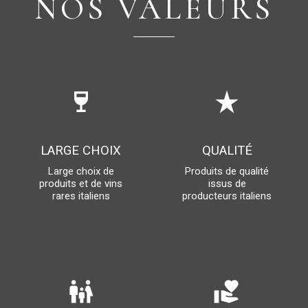
NOS VALEURS
wine_bar
star_rate
LARGE CHOIX
QUALITÉ
Large choix de
Produits de qualité
produits et de vins
issus de
rares italiens
producteurs italiens
family_restroom
volunteer_activism