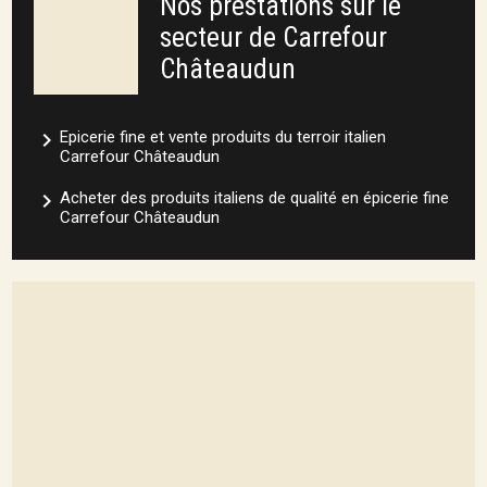
Nos prestations sur le
secteur de Carrefour
Châteaudun
navigate_next
Epicerie fine et vente produits du terroir italien
Carrefour Châteaudun
navigate_next
Acheter des produits italiens de qualité en épicerie fine
Carrefour Châteaudun