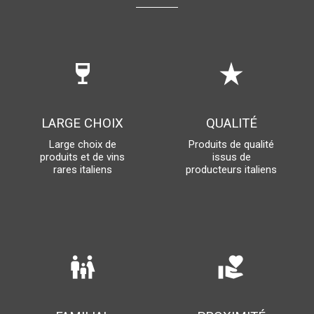
wine_bar
star_rate
LARGE CHOIX
QUALITÉ
Large choix de
Produits de qualité
produits et de vins
issus de
rares italiens
producteurs italiens
family_restroom
volunteer_activism