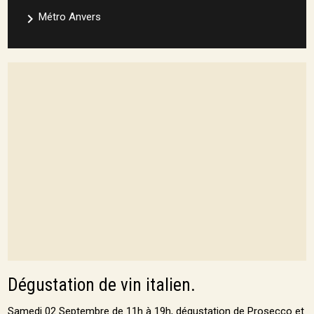
navigate_next
Métro Anvers
Dégustation de vin italien.
Samedi 02 Septembre de 11h à 19h, dégustation de Prosecco et