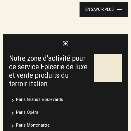
EN SAVOIR PLUS
center_focus_strong
Notre zone d'activité pour
ce service Epicerie de luxe
et vente produits du
terroir italien
navigate_next
Paris Grands Boulevards
navigate_next
Paris Opéra
navigate_next
Paris Montmartre