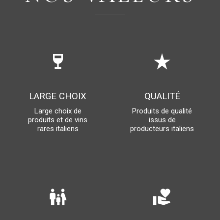
wine_bar
star_rate
LARGE CHOIX
QUALITÉ
Large choix de
Produits de qualité
produits et de vins
issus de
rares italiens
producteurs italiens
family_restroom
volunteer_activism