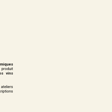
omiques
 produit
os vins
teliers
riptions