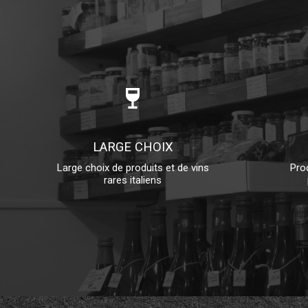
wine_bar
LARGE CHOIX
Large choix de produits et de vins
Prod
rares italiens