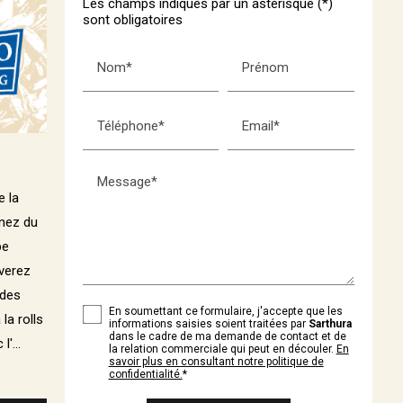
Les champs indiqués par un astérisque (*)
sont obligatoires
Nom*
Prénom
Téléphone*
Email*
Message*
e la
enez du
pe
uverez
 des
En soumettant ce formulaire, j'accepte que les
 la rolls
informations saisies soient traitées par
Sarthura
dans le cadre de ma demande de contact et de
'...
la relation commerciale qui peut en découler.
En
savoir plus en consultant notre politique de
confidentialité.
*