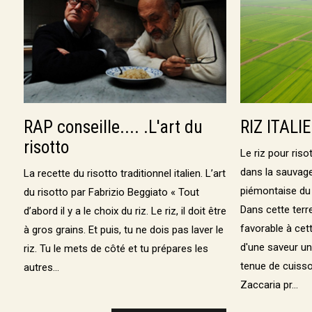
RAP conseille.... .L'art du
RIZ ITAL
risotto
Le riz pour ris
dans la sauvag
La recette du risotto traditionnel italien. L’art
piémontaise du 
du risotto par Fabrizio Beggiato « Tout
Dans cette ter
d’abord il y a le choix du riz. Le riz, il doit être
favorable à cett
à gros grains. Et puis, tu ne dois pas laver le
d'une saveur un
riz. Tu le mets de côté et tu prépares les
tenue de cuiss
autres...
Zaccaria pr...