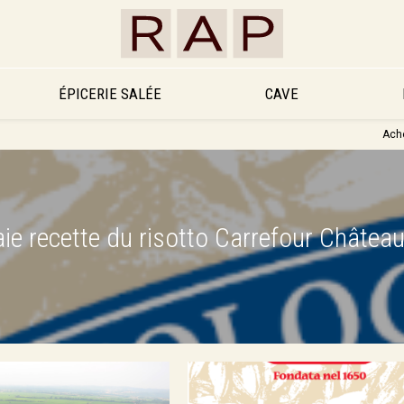
ÉPICERIE SALÉE
CAVE
Ache
vraie recette du risotto Carrefour Châtea