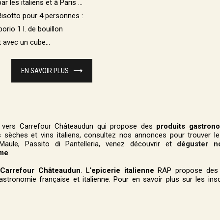
r les italiens et à Paris ...
Risotto pour 4 personnes :
borio 1 l. de bouillon
 avec un cube...
EN SAVOIR PLUS
vers Carrefour Châteaudun qui propose des
produits gastron
 sèches et vins italiens, consultez nos annonces pour trouver le
Maule, Passito di Pantelleria, venez découvrir et
déguster n
eme
.
s Carrefour Châteaudun
. L'
epicerie italienne
RAP propose des a
tronomie française et italienne. Pour en savoir plus sur les insc