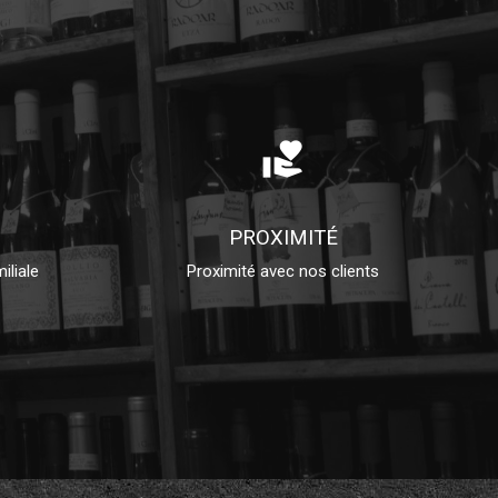
volunteer_activism
PROXIMITÉ
iliale
Proximité avec nos clients