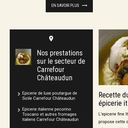
EN SAVOIR PLUS
place
Nos prestations
sur le secteur de
Carrefour
Châteaudun
navigate_next
Epicerie de luxe poutargue de
Recette du
Sicile Carrefour Châteaudun
épicerie i
navigate_next
Epicerie italienne pecorino
L'epicerie fine 
Toscano et autres fromages
italiens Carrefour Châteaudun
propose cette d