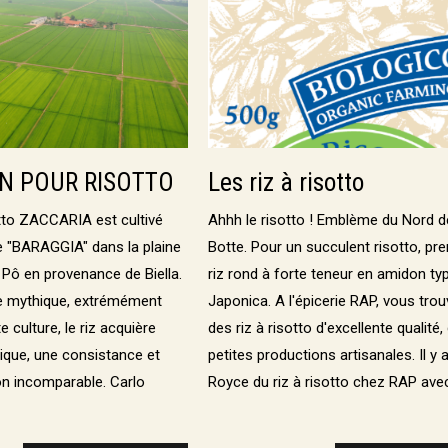
IEN POUR RISOTTO
Les riz à risotto
otto ZACCARIA est cultivé
Ahhh le risotto ! Emblème du Nord d
e "BARAGGIA" dans la plaine
Botte. Pour un succulent risotto, pr
Pô en provenance de Biella.
riz rond à forte teneur en amidon ty
re mythique, extrémément
Japonica. A l'épicerie RAP, vous tro
e culture, le riz acquière
des riz à risotto d'excellente qualité,
ique, une consistance et
petites productions artisanales. Il y a
on incomparable. Carlo
Royce du riz à risotto chez RAP avec l