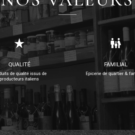
star_rate
family_restroom
QUALITÉ
FAMILIAL
uits de qualité issus de
Epicerie de quartier & fam
producteurs italiens