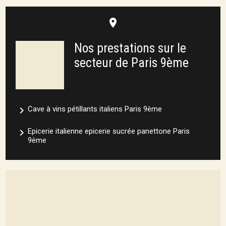
place
Nos prestations sur le
secteur de Paris 9ème
navigate_next
Cave à vins pétillants italiens Paris 9ème
navigate_next
Epicerie italienne epicerie sucrée panettone Paris
9ème