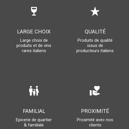
wine_bar
star_rate
LARGE CHOIX
QUALITÉ
Large choix de
Produits de qualité
produits et de vins
issus de
rares italiens
producteurs italiens
family_restroom
volunteer_activism
FAMILIAL
PROXIMITÉ
Epicerie de quartier
Proximité avec nos
& familiale
clients