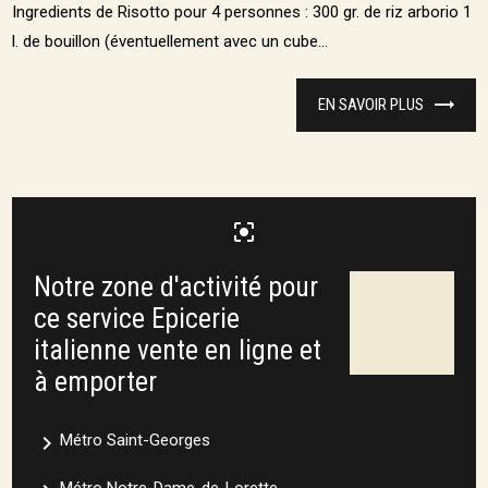
Ingredients de Risotto pour 4 personnes : 300 gr. de riz arborio 1
l. de bouillon (éventuellement avec un cube...
EN SAVOIR PLUS
center_focus_strong
Notre zone d'activité pour
ce service Epicerie
italienne vente en ligne et
à emporter
navigate_next
Métro Saint-Georges
Métro Notre-Dame-de-Lorette