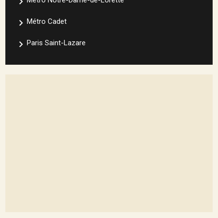
navigate_next
navigate_next
Métro Cadet
navigate_next
Paris Saint-Lazare