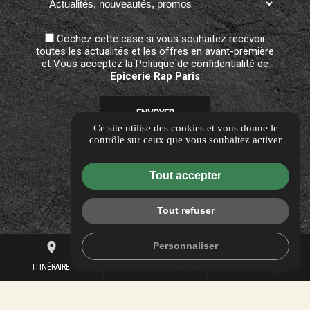
Cochez cette case si vous souhaitez recevoir
toutes les actualités et les offres en avant-première
et Vous acceptez la
Politique de confidentialité
de
Epicerie Rap Paris
Ce site utilise des cookies et vous donne le
contrôle sur ceux que vous souhaitez activer
Guide local
Informations complémentaires
Tout accepter
Mentions légales
Politique de confidentialité
Tout refuser
Flux RSS
Personnaliser
place
mail
call
Gestion des cookies
ITINÉRAIRE
CONTACTEZ-NOUS
01 70 93 91 88