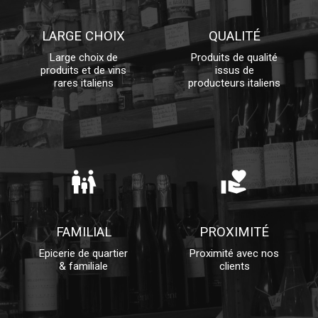
LARGE CHOIX
QUALITÉ
Large choix de
Produits de qualité
produits et de vins
issus de
rares italiens
producteurs italiens
family_restroom
volunteer_activism
FAMILIAL
PROXIMITÉ
Epicerie de quartier
Proximité avec nos
& familiale
clients