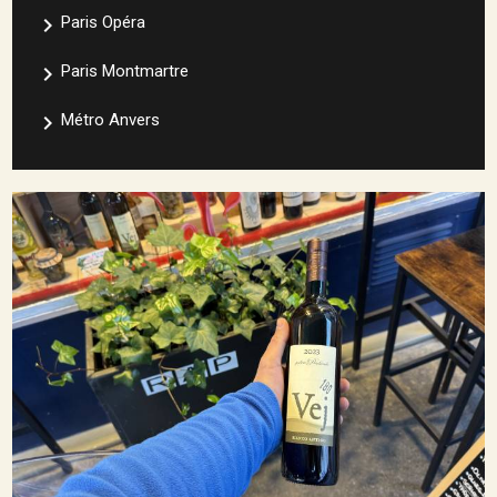
navigate_next
Paris Opéra
navigate_next
Paris Montmartre
navigate_next
Métro Anvers