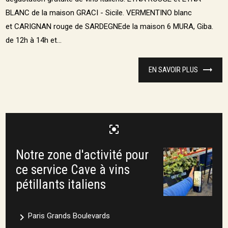
BLANC de la maison GRACI - Sicile. VERMENTINO blanc
et CARIGNAN rouge de SARDEGNEde la maison 6 MURA, Giba.
de 12h à 14h et...
EN SAVOIR PLUS
center_focus_strong
Notre zone d'activité pour
ce service Cave à vins
pétillants italiens
navigate_next
Paris Grands Boulevards